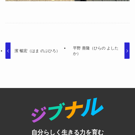
平野 善隆（ひらの よした
濱 暢宏（はま のぶひろ）
か）
自分らしく生きる力を育む